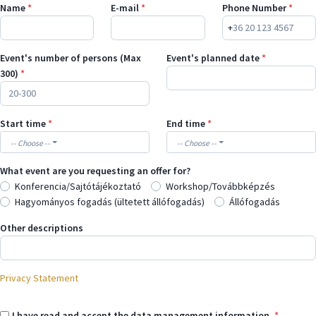
Name
*
E-mail
*
Phone Number
*
+
Event's number of persons (Max
Event's planned date
*
300)
*
Start time
*
End time
*
-- Choose --
-- Choose --
What event are you requesting an offer for?
Konferencia/Sajtótájékoztató
Workshop/Továbbképzés
Hagyományos fogadás (ültetett állófogadás)
Állófogadás
Other descriptions
Privacy Statement
I have read and accept the data management information.
*